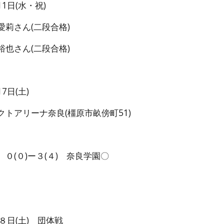
11
日(
水・祝
)
愛莉
さん(
二段
合格)
裕也
さん(
二段
合格)
日(土)
トアリーナ奈良(橿原市畝傍町51)
０(０)ー３(４) 奈良学園〇
８日(土) 団体戦