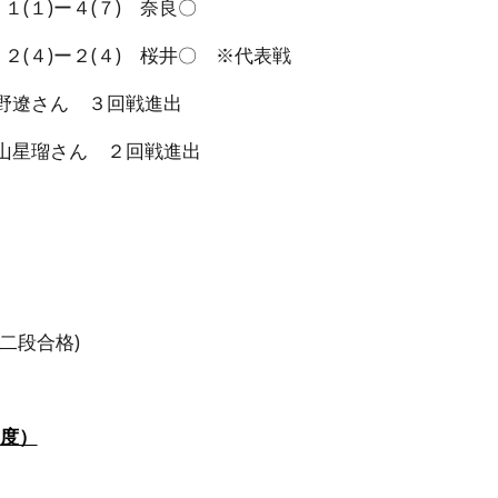
１(１)ー４(７) 奈良〇
２(４)ー２(４) 桜井〇 ※代表戦
野遼さん ３回戦進出
さん ２回戦進出
二段合格)
年度）