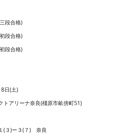
三段合格)
段合格)
段合格)
日(土)
トアリーナ奈良(橿原市畝傍町51)
(３)ー３(７) 奈良