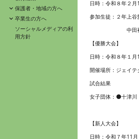
日時：令和
８
年
２
月
保護者・地域の方へ
参加生徒：
２
年
上谷
卒業生の方へ
ソーシャルメディアの利
中田
用方針
【優勝大会】
日時：令和８年１月17
開催場所：ジェイテク
試合結果
女子団体：⚫十津川 
【新人大会】
日時：令和７年11月