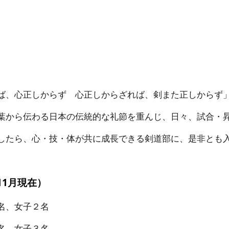
ip to main content
Skip to navigat
、心正しからず 心正しからざれば、剣また正しからず
から伝わる日本の伝統的な礼節を重んじ、日々、試合・昇
たら、心・技・体が共に成長できる剣道部に、是非とも
11月現在）
名、女子２名
名、女子３名