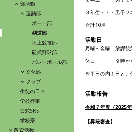
部活動
３年生・・・男子２
運動部
ボート部
合計10名
剣道部
活動日
陸上競技部
月曜～金曜 放課後
硬式野球部
休日 ９時から1
バレーボール部
文化部
※平日の内１日と、
クラブ
生徒の日々
活動報告
学校行事
令和７年度（2025
公式SNS
学校寮
【昇段審査】
教育活動