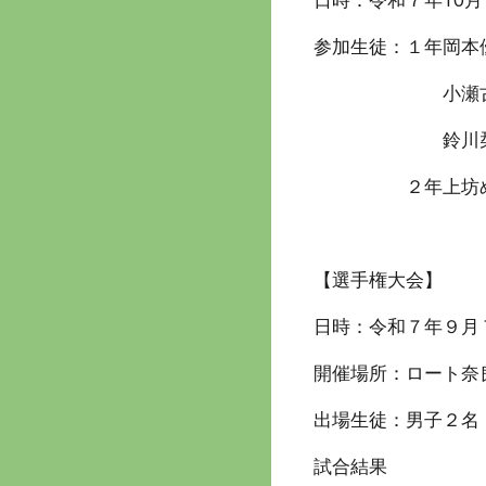
参加生徒：１年岡本優
小瀬古真実さ
鈴川栞さん(
２年上坊めいさ
【選手権大会】
日時：令和７年９月７
開催場所：ロート奈良
出場生徒：男子２名
試合結果