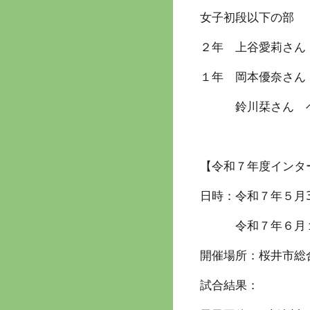
女子初段以下の部
２年 上谷愛莉さん
１年 岡本優奈さん
鈴川栞さん ベ
【令和７年度インタ
日時：令和７年５月3
令和７年６月１日
開催場所：桜井市総
試合結果：