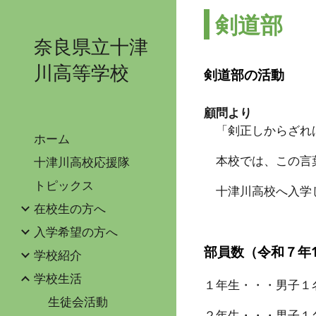
剣道部
Sk
奈良県立十津
川高等学校
剣道部の活動
顧問より
「剣正しからざれば
ホーム
本校では、この言葉
十津川高校応援隊
トピックス
十津川高校へ入学し
在校生の方へ
入学希望の方へ
部員数（令和７年
学校紹介
学校生活
１年生・・・男子１
生徒会活動
２年生・・・男子１