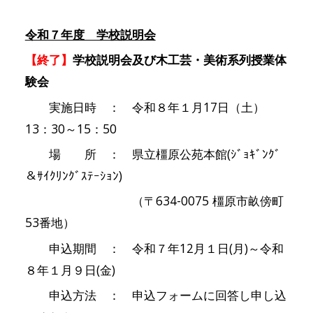
令和７年度 学校説明会
【終了】
学校説明会及び木工芸
・美術系列
授業体
験会
実施日時 ： 令和８年１月17日（土）
13：30～15：50
場 所 ： 県立橿原公苑本館(ｼﾞｮｷﾞﾝｸﾞ
＆ｻｲｸﾘﾝｸﾞｽﾃｰｼｮﾝ)
（〒634-0075 橿原市畝傍町
53番地）
申込期間 ： 令和７年12月１日(月)～令和
８年１月９日(金)
申込方法 ： 申込フォームに回答し申し込